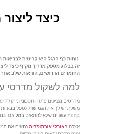
כיצד ליצור
נוחות כף הרגל היא קריטית לבריאות ה
זה בבלוג מספק מדריך מקיף כיצד ליצ
החומרים הדרושים, הוראות שלב אחר ש
למה לשקול מדרסי ע
מדרסים מציעים פתרון חסכוני וניתן להת
משלך, יש לך את הגמישות לטפל בבעיות ס
בחנות עשויים שלא להתאים במלואם. בנוסף, גישת ה-DIY מאפשרת ניסוי והתאמה כדי להבטיח א
אצלנו
באורלי אורתופדיה
נתאים את המדר
איזה מדרס יתאים באופן מדויק.