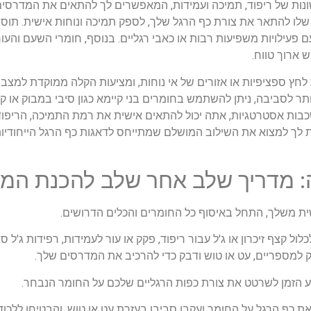
ונות של ריפוד, תמיכה ועמידות, המאפשרים לך להתאים את המדרסי
ת שלו להתאר את צורת כף הרגל שלך, לספק תמיכה ונוחות אישית. תוספ
ם פעילויות משפיעות רבות או כאבי רגליים. בנוסף, חומרי השעם והעו
 ארוך טווח.
ות לחץ ספציפיות או אזורים של אי נוחות, ומציעות הקלה ממוקדת למצב
ר לסביבה, ניתן להשתמש בחומרים בני קיימא כגון סיבי במבוק או ק
לך למצוא את השילוב המושלם שמתייחס לדאגות כף הרגל הייחודיות
ה: מדריך שלב אחר שלב להכנת המ
ית משלך, התחל באיסוף כל החומרים והכלים הדרושים.
לול קצף זיכרון או ג'ל עבור ריפוד, פקק או עור לעמידות, רפידות ג'ל 
 למספריים, עט או טוש ודבק כדי להרכיב את המדרסים שלך.
הזמן לשרטט את צורת כפות הרגליים שלכם על החומר הנבחר.
Tracing Y. הניחו את כף הרגל על החומר ועקבו סביבו בעזרת עט או טוש, והבטיחו