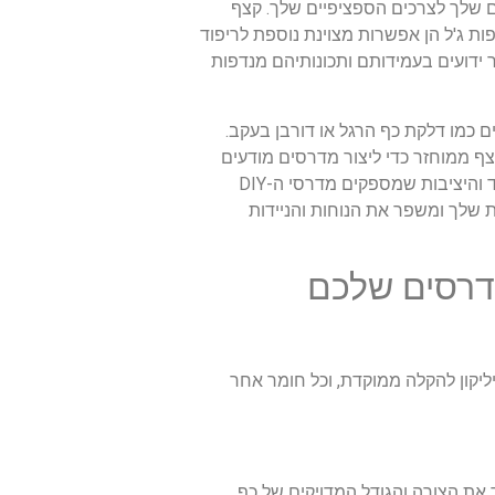
ם שלך לצרכים הספציפיים שלך. קצף
ות ג'ל הן אפשרות מצוינת נוספת לריפוד
ר ידועים בעמידותם ותכונותיהם מנדפות
ים כמו דלקת כף הרגל או דורבן בעקב.
צף ממוחזר כדי ליצור מדרסים מודעים
לסביבה. על ידי שילוב חומרים שונים או שכבות אסטרטגיות, אתה יכול להתאים אישית את רמת התמיכה, הריפוד והיציבות שמספקים מדרסי ה-DIY
 שלך ומשפר את הנוחות והניידות
דרסים שלכם
סיליקון להקלה ממוקדת, וכל חומר אחר
 ללכוד את הצורה והגודל המדויקים של כף