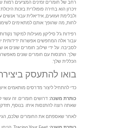
רחב של חומרים זמינים המציעים רמות ש
זיכרון הוא בחירה פופולרית בזכות היכול
ולבלימת זעזועים, אידיאלית עבור אנשים ע
לחות, מה שהופך אותם למתאימים לשימוש
רפידות ג'ל סיליקון מועילות למיקוד נקוד
עבור אלה המחפשים אפשרות ידידותית יות
שלך. התנסות עם חומרים שונים מאפשרת 
הכללית שלך.
בואו להתעסק ביציר
כדי להתחיל ליצור מדרסים מותאמים איש
כותרת משנה:
דרושים חומרים. זה עשוי לכ
שאתה רוצה להתנסות איתו. בנוסף, תזדקק
לאחר שאספתם את החומרים שלכם, הגיע 
כותרת משנה:
our Feet