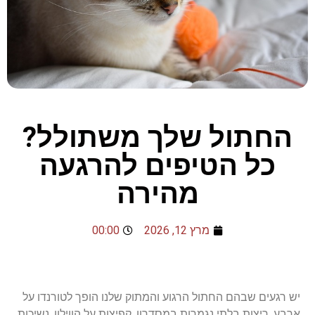
החתול שלך משתולל?
כל הטיפים להרגעה
מהירה
מרץ 12, 2026
00:00
יש
רגעים
שבהם
החתול
הרגוע
והמתוק
שלנו
הופך
לטורנדו
על
ארבע
.
ריצות
בלתי
נגמרות
במסדרון
,
קפיצות
על
הווילון
,
נשיכות