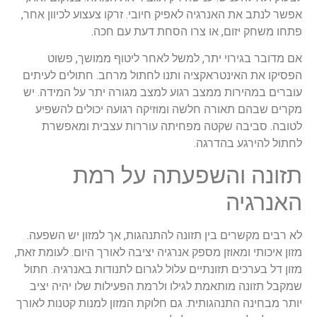
אפשר
לנתב
את
האנרגיה
לאפיק
חיובי
.
זרקו
צעצוע
לכיוון
אחר
,
פתחו
משחק
יזום
,
או
צרו
הסחת
דעת
עם
חכה
.
אם
מדובר
בגירוי
יתר
,
למשל
לאחר
ליטוף
ממושך
,
פשוט
הפסיקו
את
האינטראקציה
ותנו
לחתול
מרחב
.
חתולים
לעיתים
עוברים
במהירות
ממצב
רגוע
למצב
מגורה
יתר
על
המידה
.
יש
מקרים
שבהם
תאורה
חלשה
ומוזיקה
רגועה
יכולים
להשפיע
לטובה
.
סביבה
שקטה
מפחיתה
עוררות
עצבית
ומאפשרת
לחתול
להירגע
בהדרגה
.
תזונה
והשפעתה
על
רמת
האנרגיה
לא
רבים
מקשרים
בין
תזונה
להתנהגות
,
אך
למזון
יש
השפעה
.
מזון
איכותי
ומאוזן
מספק
אנרגיה
יציבה
לאורך
היום
.
לעומת
זאת
,
מזון
דל
בערכים
תזונתיים
עלול
לגרום
לתנודות
באנרגיה
.
חתול
שמקבל
תזונה
מותאמת
לגילו
ולרמת
הפעילות
שלו
יהיה
יציב
יותר
מבחינה
התנהגותית
.
גם
חלוקת
המזון
למנות
קטנות
לאורך