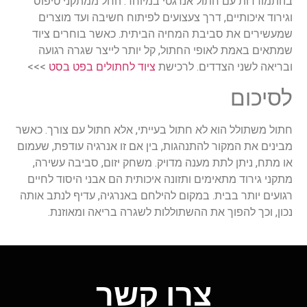
בהתמודדות
עם
חתול
אנרגטי
במיוחד
.
החל
ממתקני
טיפוס
וגירוד
איכותיים
,
דרך
צעצועים
לפיתוח
חשיבה
ועד
מוצרים
שמעשירים
את
סביבת
המחיה
הביתית
.
כאשר
בוחרים
ציוד
שמתאים
באמת
לאופי
החתול
,
קל
יותר
לייצר
שגרה
רגועה
ובריאה
לשני
הצדדים
. לרכישת
ציוד לחתולים בפט בסט
>>>
לסיכום
חתול
משתולל
הוא
לא
חתול
בעייתי
,
אלא
חתול
עם
צורך
.
כאשר
מבינים
את
המקור
להתנהגות
,
בין
אם
זו
אנרגיה
עודפת
,
שעמום
או
מתח
,
ניתן
לתת
מענה
מדויק
.
משחק
יזום
,
סביבה
עשירה
,
מתקני
גירוד
מתאימים
ותזונה
איכותית
הם
אבני
היסוד
לחיים
רגועים
יותר
בבית
.
במקום
להילחם
באנרגיה
,
עדיף
לנתב
אותה
נכון
,
וכך
להפוך
את
ההשתוללות
לשגרה
בריאה
ומאוזנת
.
צרו קשר