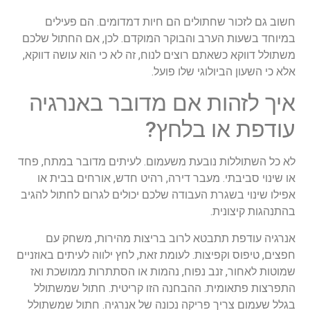
חשוב
גם
לזכור
שחתולים
הם
חיות
דמדומים
.
הם
פעילים
במיוחד
בשעות
הערב
והבוקר
המוקדם
.
לכן
,
אם
החתול
שלכם
משתולל
דווקא
כשאתם
רוצים
לנוח
,
זה
לא
כי
הוא
עושה
דווקא
,
אלא
כי
השעון
הביולוגי
שלו
פועל
.
איך
לזהות
אם
מדובר
באנרגיה
עודפת
או
בלחץ
?
לא
כל
השתוללות
נובעת
משעמום
.
לעיתים
מדובר
במתח
,
פחד
או
שינוי
סביבתי
.
מעבר
דירה
,
רהיט
חדש
,
אורחים
בבית
או
אפילו
שינוי
בשגרת
העבודה
שלכם
יכולים
לגרום
לחתול
להגיב
בהתנהגות
קיצונית
.
אנרגיה
עודפת
תתבטא
לרוב
בריצות
מהירות
,
משחק
עם
חפצים
,
טיפוס
וקפיצות
.
לעומת
זאת
,
לחץ
ילווה
לעיתים
באוזניים
שמוטות
לאחור
,
זנב
נפוח
,
נהמות
או
הסתתרות
ממושכת
ואז
התפרצות
פתאומית
.
ההבחנה
הזו
קריטית
.
חתול
שמשתולל
בגלל
שעמום
צריך
פריקה
נכונה
של
אנרגיה
.
חתול
שמשתולל