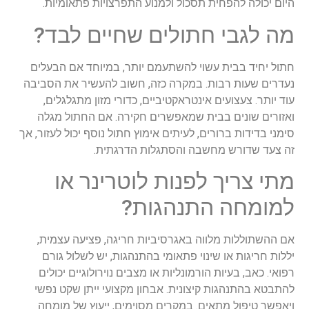
היום
יכולה
להפחית
תסכול
ולמנוע
התפרצויות
פתאומיות
.
מה
לגבי
חתולים
שחיים
לבד
?
חתול
יחיד
בבית
עשוי
להשתעמם
יותר
,
במיוחד
אם
הבעלים
נעדרים
שעות
רבות
.
במקרה
כזה
,
חשוב
להעשיר
את
הסביבה
עוד
יותר
.
צעצועים
אינטראקטיביים
,
כדורי
מזון
מתגלגלים
,
ואזורים
שונים
בבית
שמאפשרים
חקירה
.
אם
החתול
מגלה
סימני
בדידות
ברורים
,
לעיתים
אימוץ
חתול
נוסף
יכול
לעזור
,
אך
זה
צעד
שדורש
מחשבה
והסתגלות
הדרגתית
.
מתי
צריך
לפנות
לוטרינר
או
למומחה
התנהגות
?
אם
ההשתוללות
מלווה
באגרסיביות
חריגה
,
פציעה
עצמית
,
יללות
חריגות
או
שינוי
פתאומי
בהתנהגות
,
יש
לשלול
גורם
רפואי
.
כאב
,
בעיות
הורמונליות
או
מצבים
נוירולוגיים
יכולים
להתבטא
בהתנהגות
קיצונית
.
אבחון
מקצועי
ייתן
שקט
נפשי
ויאפשר
טיפול
מתאים
.
במקרים
מסוימים
,
ייעוץ
של
מומחה