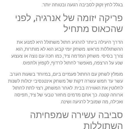
בגלל
לחץ
זקוק
לסביבה
רגועה
ובטוחה
יותר
.
פריקה
יזומה
של
אנרגיה
,
לפני
שהכאוס
מתחיל
הדרך
היעילה
ביותר
להרגיע
חתול
משתולל
היא
למנוע
את
ההשתוללות
מראש
.
משחק
יומי
קבוע
הוא
לא
מותרות
,
הוא
צורך
בסיסי
.
משחק
המדמה
ציד
,
כמו
חכה
עם
נוצה
או
צעצוע
שנע
על
הרצפה
,
מאפשר
לחתול
לרדוף
,
לקפוץ
ולתפוס
.
מומלץ
לשחק
עם
החתול
פעמיים
ביום
,
במיוחד
בשעות
הערב
.
עשר
עד
חמש
עשרה
דקות
של
משחק
אינטנסיבי
יכולות
לשנות
לחלוטין
את
האווירה
בבית
.
לאחר
המשחק
,
רצוי
לתת
לחתול
ארוחה
קטנה
.
כך
אתם
מדמים
מחזור
טבעי
של
ציד
,
תפיסה
ואכילה
,
מה
שמוביל
לרגיעה
ושינה
.
סביבה
עשירה
שמפחיתה
השתוללות