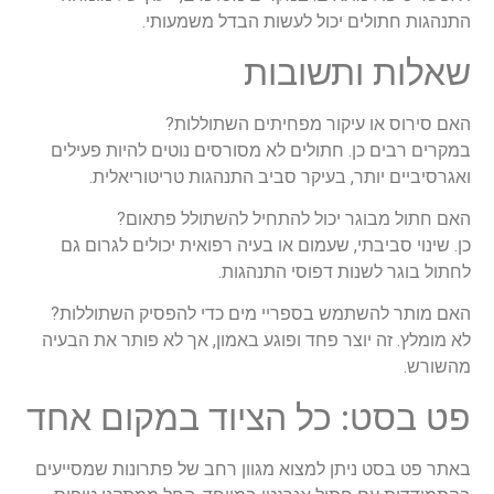
התנהגות
חתולים
יכול
לעשות
הבדל
משמעותי
.
שאלות
ותשובות
האם
סירוס
או
עיקור
מפחיתים
השתוללות
?
במקרים
רבים
כן
.
חתולים
לא
מסורסים
נוטים
להיות
פעילים
ואגרסיביים
יותר
,
בעיקר
סביב
התנהגות
טריטוריאלית
.
האם
חתול
מבוגר
יכול
להתחיל
להשתולל
פתאום
?
כן
.
שינוי
סביבתי
,
שעמום
או
בעיה
רפואית
יכולים
לגרום
גם
לחתול
בוגר
לשנות
דפוסי
התנהגות
.
האם
מותר
להשתמש
בספריי
מים
כדי
להפסיק
השתוללות
?
לא
מומלץ
.
זה
יוצר
פחד
ופוגע
באמון
,
אך
לא
פותר
את
הבעיה
מהשורש
.
פט
בסט: כל הציוד במקום אחד
באתר
פט
בסט
ניתן
למצוא
מגוון
רחב
של
פתרונות
שמסייעים