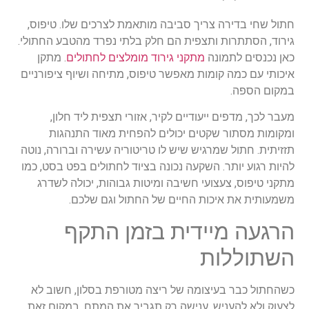
חתול
שחי
בדירה
צריך
סביבה
מותאמת
לצרכים
שלו
.
טיפוס
,
גירוד
,
הסתתרות
ותצפית
הם
חלק
בלתי
נפרד
מהטבע
החתולי
.
כאן
נכנסים
לתמונה
מתקני
גירוד
מומלצים
לחתולים
.
מתקן
איכותי
עם
כמה
קומות
מאפשר
טיפוס
,
מתיחה
ושיוף
ציפורניים
במקום
הספה
.
מעבר
לכך
,
מדפים
ייעודיים
לקיר
,
אזורי
תצפית
ליד
חלון
,
ומקומות
מסתור
שקטים
יכולים
להפחית
מאוד
התנהגות
תזזיתית
.
חתול
שמרגיש
שיש
לו
טריטוריה
עשירה
וברורה
,
נוטה
להיות
רגוע
יותר
.
השקעה
נכונה
בציוד
לחתולים
בפט
בסט
,
כמו
מתקני
טיפוס
,
צעצועי
חשיבה
ומיטות
גבוהות
,
יכולה
לשדרג
משמעותית
את
איכות
החיים
של
החתול
וגם
שלכם
.
הרגעה
מיידית
בזמן
התקף
השתוללות
כשהחתול
כבר
בעיצומה
של
ריצה
מטורפת
בסלון
,
חשוב
לא
לצעוק
ולא
להעניש
.
ענישה
רק
תגביר
את
המתח
.
במקום
זאת
,