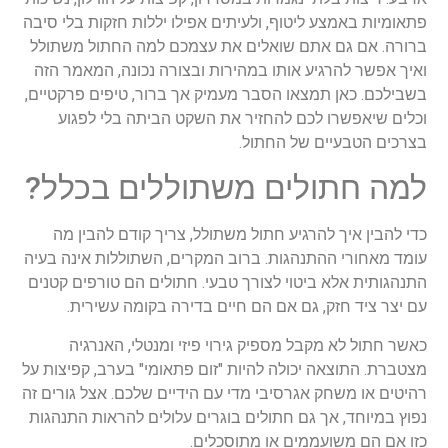
פתאומיות
באמצע
ליטוף
,
ולעיתים
אפילו
יללות
חזקות
בלי
סיבה
ברורה
.
אם
גם
אתם
שואלים
את
עצמכם
למה
החתול
משתולל
ואיך
אפשר
להרגיע
אותו
במהירות
ובצורה
נכונה
,
המאמר
הזה
בשבילכם
.
כאן
תמצאו
הסבר
מעמיק
אך
ברור
,
טיפים
פרקטיים
,
וכלים
שיאפשרו
לכם
להחזיר
את
השקט
הביתה
בלי
לפגוע
בצרכים
הטבעיים
של
החתול
.
למה
חתולים
משתוללים
בכלל
?
כדי
להבין
איך
להרגיע
חתול
משתולל
,
צריך
קודם
להבין
מה
עומד
מאחורי
ההתנהגות
.
ברוב
המקרים
,
השתוללות
אינה
בעיה
התנהגותית
אלא
ביטוי
לצורך
טבעי
.
חתולים
הם
טורפים
קטנים
עם
יצר
ציד
חזק
,
גם
אם
הם
חיים
בדירה
בקומה
עשירית
.
כאשר
חתול
לא
מקבל
מספיק
גירוי
פיזי
ומנטלי
,
האנרגיה
מצטברת
.
התוצאה
יכולה
להיות
"
זום
פתאומי
"
בערב
,
קפיצות
על
רהיטים
או
משחק
אגרסיבי
מדי
עם
הידיים
שלכם
.
אצל
גורים
זה
נפוץ
במיוחד
,
אך
גם
חתולים
בוגרים
עלולים
להראות
התנהגות
כזו
אם
הם
משועממים
או
מתוסכלים
.