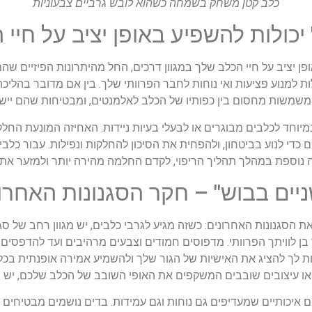
כלב קטן משחק בשמחה כשהוא לובש גרביים צבעוניות
 יכולות להשפיע באופן יציב על חיי
פן יציב על חיי הכלב שלך במגוון דרכים, החל מהיתרונות הפיזיים שה
 למנוע פציעות ואי נוחות לחבר הפרוותי שלך. בין אם מדובר בהליכ
משמשות מחסום בין כפותיו של הכלב לאלמנטים, ומבטיחות שהם יישא
 במיוחד לכלבים מבוגרים או לבעלי בעיות ניידות. האחיזה המונעת החל
כדי לנוע בביטחון, ולהפחית את הסיכון להחלקות ונפילות. עבור כלבי
ה נוספת במהלך תהליך הריפוי, לקדם החלמה מהירה יותר ולמזער את ה
ניים בבוש" – חקר הסגנונות האחרו
את הסגנונות האחרונים: כשזה מגיע לגרבי כלבים, יש מגוון רחב של סג
בן לוויתך הפרוותי. מדפוסים חמודים וצבעים מרהיבים ועד להדפסים א
 לך להציג את האישיות של הגור שלך ולהשמיע אמירה אופנתית בכל
או עיצובים שובבים המשקפים את האופי השובב של הכלב שלכם, יש ס
ם איכותיים שמעדיפים גם נוחות וגם עמידות. בדים נושמים מבטיחים