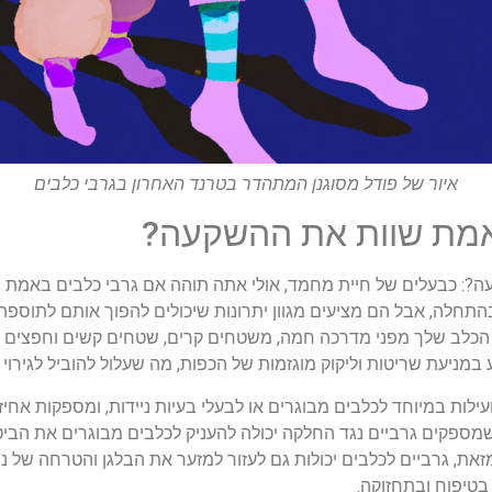
איור של פודל מסוגנן המתהדר בטרנד האחרון בגרבי כלבים
ת שוות את ההשקעה?
?: כבעלים של חיית מחמד, אולי אתה תוהה אם גרבי כלבים באמת ש
בהתחלה, אבל הם מציעים מגוון יתרונות שיכולים להפוך אותם לתוספ
 הכלב שלך מפני מדרכה חמה, משטחים קרים, שטחים קשים וחפצים חד
ע במניעת שריטות וליקוק מוגזמות של הכפות, מה שעלול להוביל לגירוי ב
מועילות במיוחד לכלבים מבוגרים או לבעלי בעיות ניידות, ומספקות אח
שמספקים גרביים נגד החלקה יכולה להעניק לכלבים מבוגרים את הביטח
את, גרביים לכלבים יכולות גם לעזור למזער את הבלגן והטרחה של ניק
 בטיפוח ובתחזוקה.