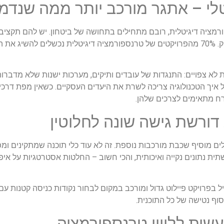
טלי – אתגר מורכב יותר ממה שנדמ
מציה דיגיטלית, רובם מתחילים בתחושה של ביטחון. יש להם תקציבים,
המציאות מוכיחה שוב ושוב שזה לא מספיק. 70% מהפרויקטים של טרנספורמציה דיגיטלית נכ
לא צפויים: התנגדות של עובדים ותיקים, מערכות ישנות שלא מדברו
ל איך הטכנולוגיה צריכה לשרת את היעדים העסקיים. כשאין מפת דרכ
ח מתאימים לצרכים שלהן.
דורשת גישה שונה לחלוטין
ים מוסיף שכבת מורכבות נוספת. זה לא עוד כלי תוכנה שמתקינים ומפ
שתית נתונים נקייה ואיכותית, והכי חשוב – החלטות אסטרטגיות על א
בפרויקט פיילוט גדול ומורכב במקום לבחור נקודות כניסה קטנות עם
סוף נטישה של כל התוכנית.
שית לליווי טרנספורמציה